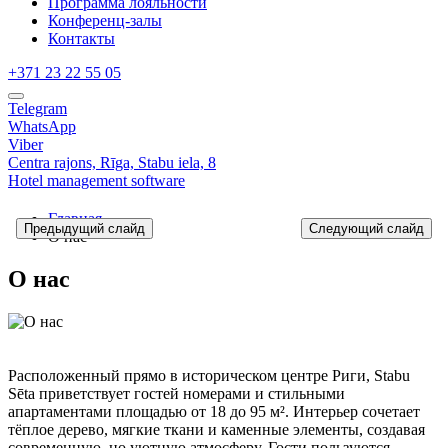
Программа лояльности
Конференц-залы
Контакты
+371 23 22 55 05
Telegram
WhatsApp
Viber
Centra rajons,
Rīga,
Stabu iela, 8
Hotel management software
Главная
Предыдущий слайд
Следующий слайд
О нас
О нас
Расположенный прямо в историческом центре Риги, Stabu
Sēta приветствует гостей номерами и стильными
апартаментами площадью от 18 до 95 м². Интерьер сочетает
тёплое дерево, мягкие ткани и каменные элементы, создавая
современную, но уютную атмосферу. Гости пользуются