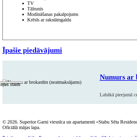
TV
Tālrunis
Modināšanas pakalpojums
Krēsls ar rakstāmgaldu
Īpašie piedāvājumi
Agrā rezervācija
Ilgtermiņa uzturēšan
Tikai numurs (elastīg
Tikai numurs (n
Numurs ar brokas
Numurs ar 
šējais slaids
Īpašais piedāvājums: rezervējiet vismaz 3
Īpašais piedāvājums: jo ilgāk palieka
Labākā pieejamā cena tikai par nu
Labākā pieejamā cena tika
Labākā pieejamā cena ar b
Labākā pieejamā ce
© 2026. Superior Garni viesnīca un apartamenti «Stabu Sēta Residen
Oficiālā mājas lapa.