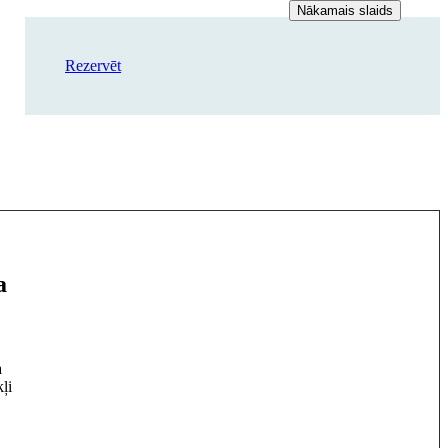
Nākamais slaids
Rezervēt
a
a
ļi