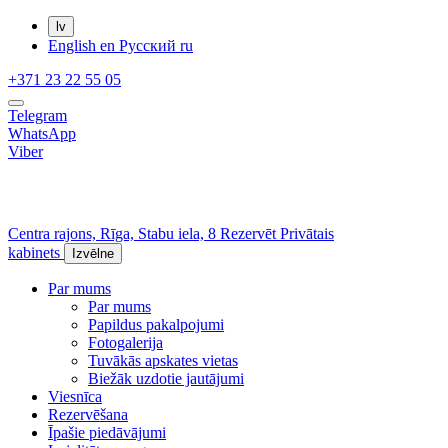
lv
English
en
Русский
ru
+371 23 22 55 05
Telegram
WhatsApp
Viber
Centra rajons,
Rīga,
Stabu iela, 8
Rezervēt
Privātais
kabinets
Izvēlne
Par mums
Par mums
Papildus pakalpojumi
Fotogalerija
Tuvākās apskates vietas
Biežāk uzdotie jautājumi
Viesnīca
Rezervēšana
Īpašie piedāvājumi