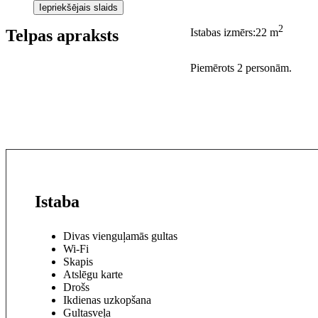
Iepriekšējais slaids
2
Telpas apraksts
Istabas izmērs:
22 m
Piemērots 2 personām.
Istaba
Divas vienguļamās gultas
Wi-Fi
Skapis
Atslēgu karte
Drošs
Ikdienas uzkopšana
Gultasveļa