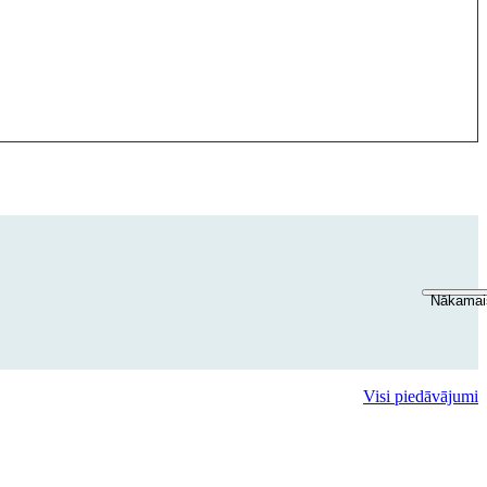
Nākamais
Visi piedāvājumi