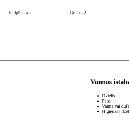
Ietilpība:
x
2
Gultas:
2
Vannas istab
Dvielis
Fēns
Vanna vai duš
Higiēnas līdzek