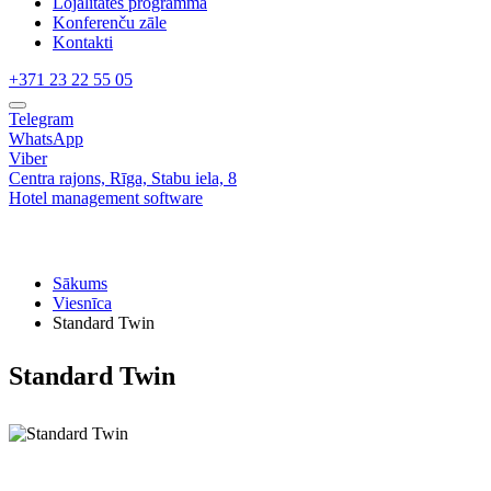
Lojalitātes programma
Konferenču zāle
Kontakti
+371 23 22 55 05
Telegram
WhatsApp
Viber
Centra rajons,
Rīga,
Stabu iela, 8
Hotel management software
Sākums
Viesnīca
Standard Twin
Standard Twin